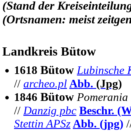
(Stand der Kreiseinteil
(Ortsnamen: meist zeitgen
Landkreis Bütow
Bütow
1618
Lubinsche 
//
archeo.pl
Abb.
(Jpg)
Bütow
1846
Pomerania 
//
Danzig pbc
Beschr. (
Stettin APSz
Abb. (jpg)
/