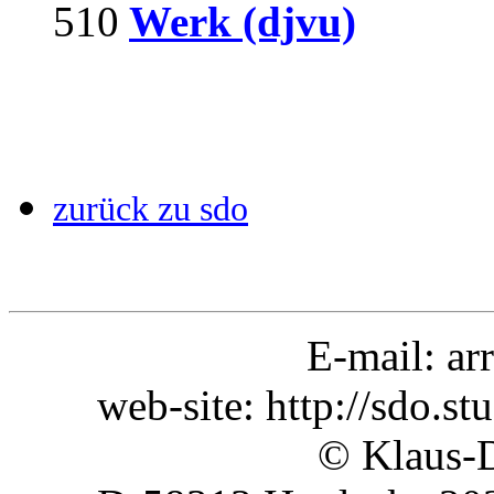
510
Werk (djvu)
zurück zu sdo
E-mail:
ar
web-site: http://sdo.st
© Klaus-Dieter K