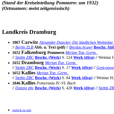
(Stand der Kreiseinteilung Pommern: um 1932)
(Ortsnamen: meist zeitgenössisch)
Landkreis Dramburg
Carwitz
1867
Alexander Duncker, Die ländlichen Wohnsitze
//
Berlin ZLB
Abb. u. Text (pdf)
//
Breslau bcuwr
Beschr.
Abb
Falkenburg
1652
Pommern
Merian Top.
Germ.
//
Stettin ZBC
Beschr. (Werk)
S. 124
Werk (djvu)
//
Weimar
Dramburg
1652
Merian Top.
Germ.
//
Stettin ZBC
Beschr. (Werk)
S. 17
Werk (djvu)
//
Gent-goog
Kallies
1652
Merian Top.
Germ.
//
Stettin ZBC
Beschr. (Werk)
S. 84
Werk (djvu)
//
Weimar 
Kallies
1846
Pomerania IV.-VI. Buch
//
Danzig pbc
Beschr. (Werk)
S. 428
Werk (djvu)
//
Stettin Z
zurück zu sdo