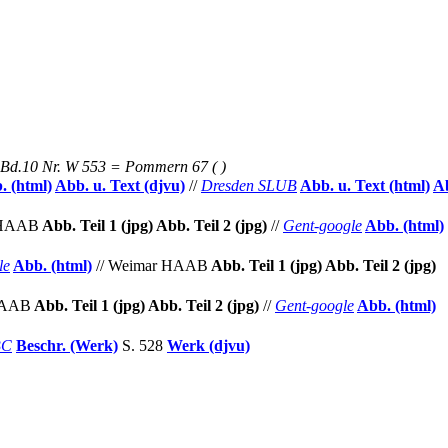
Bd.10 Nr. W 553 = Pommern 67 (
)
. (html)
Abb. u. Text (djvu)
//
Dresden SLUB
Abb. u. Text (html)
A
 HAAB
Abb. Teil 1 (jpg)
Abb. Teil 2 (jpg)
//
Gent-google
Abb.
(html)
le
Abb. (html)
//
Weimar HAAB
Abb. Teil 1 (jpg)
Abb.
Teil 2 (jpg)
HAAB
Abb. Teil 1 (jpg)
Abb. Teil 2 (jpg)
//
Gent-google
Abb.
(html)
BC
Beschr. (Werk)
S. 528
Werk (djvu)