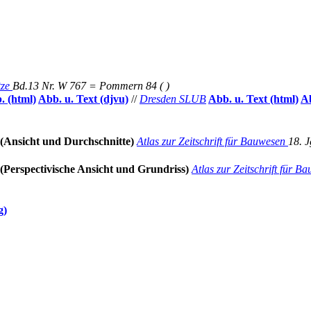
tze
Bd.13 Nr.
W 767 = Pommern 84 (
)
. (html)
Abb. u. Text (djvu)
//
Dresden SLUB
Abb. u. Text (html)
A
(Ansicht und Durchschnitte)
Atlas zur Zeitschrift für Bauwesen
18. J
(Perspectivische Ansicht und Grundriss)
Atlas zur Zeitschrift für 
g)