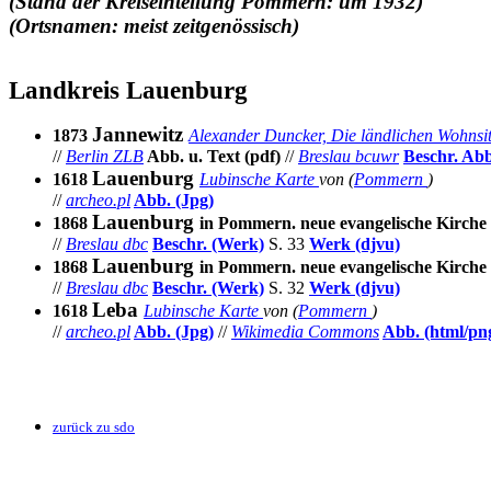
(Stand der Kreiseinteilung Pommern: um 1932)
(Ortsnamen: meist zeitgenössisch)
Landkreis Lauenburg
Jannewitz
1873
Alexander Duncker, Die ländlichen Wohnsi
//
Berlin ZLB
Abb. u. Text (pdf)
//
Breslau bcuwr
Beschr. Abb
Lauenburg
1618
Lubinsche Karte
von (
Pommern
)
//
archeo.pl
Abb. (Jpg)
Lauenburg
1868
in Pommern. neue evangelische Kirche 
//
Breslau dbc
Beschr. (Werk)
S. 33
Werk (djvu)
Lauenburg
1868
in Pommern. neue evangelische Kirche 
//
Breslau dbc
Beschr. (Werk)
S. 32
Werk (djvu)
Leba
1618
Lubinsche Karte
von (
Pommern
)
//
archeo.pl
Abb.
(Jpg)
//
Wikimedia Commons
Abb. (html/pn
zurück zu sdo