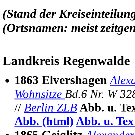
(Stand der Kreiseinteil
(Ortsnamen: meist zeitgen
Landkreis Regenwalde
Elvershagen
1863
Alex
Wohnsitze
Bd.6 Nr.
W 32
//
Berlin ZLB
Abb. u. Te
Abb. (html)
Abb. u. Tex
Geiglitz
1865
Alexander