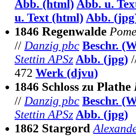
Abb. (html)
Abb. u. Tex
u. Text (html)
Abb.
(jpg
Regenwalde
1846
Pomer
//
Danzig pbc
Beschr. (
Stettin APSz
Abb. (jpg)
/
472
Werk (djvu)
Plathe
1846 Schloss zu
//
Danzig pbc
Beschr. (
Stettin APSz
Abb.
(jpg)
Stargord
1862
Alexande