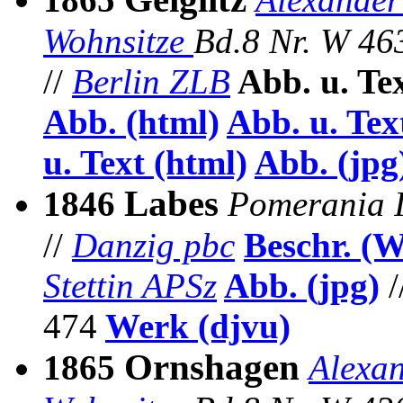
Wohnsitze
Bd.8 Nr.
W 46
//
Berlin ZLB
Abb. u. Te
Abb. (html)
Abb. u. Tex
u. Text (html)
Abb.
(jpg
Labes
1846
Pomerania I
//
Danzig pbc
Beschr. (
Stettin APSz
Abb. (jpg)
/
474
Werk (djvu)
Ornshagen
1865
Alexan