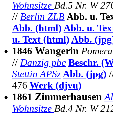
Wohnsitze
Bd.5 Nr.
W 27
//
Berlin ZLB
Abb. u. Te
Abb. (html)
Abb. u. Tex
u. Text (html)
Abb.
(jpg
Wangerin
1846
Pomeran
//
Danzig pbc
Beschr. (
Stettin APSz
Abb. (jpg)
/
476
Werk (djvu)
Zimmerhausen
1861
Al
Wohnsitze
Bd.4 Nr.
W 21