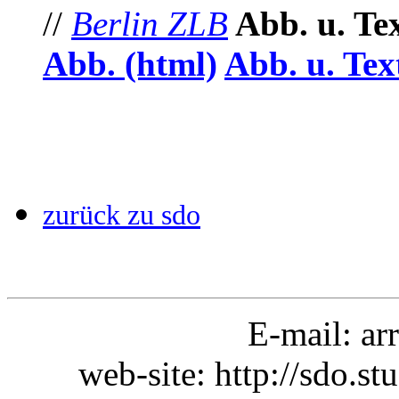
//
Berlin ZLB
Abb. u. Te
Abb. (html)
Abb. u. Tex
zurück zu sdo
E-mail:
ar
web-site: http://sdo.st