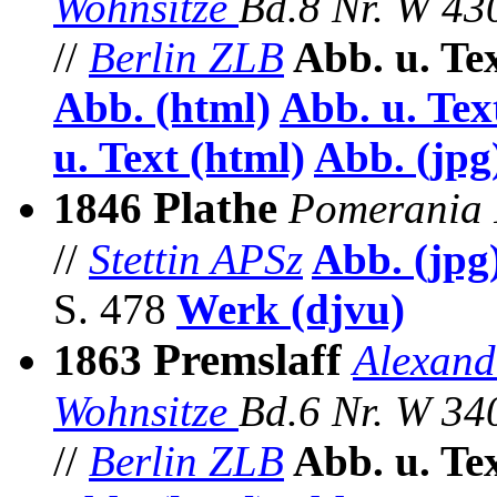
Wohnsitze
Bd.8 Nr.
W 43
//
Berlin ZLB
Abb. u. Te
Abb. (html)
Abb. u. Tex
u. Text (html)
Abb.
(jpg
Plathe
1846
Pomerania 
//
Stettin APSz
Abb. (jpg
S. 478
Werk (djvu)
Premslaff
1863
Alexand
Wohnsitze
Bd.6 Nr.
W 34
//
Berlin ZLB
Abb. u. Te