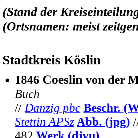
(Stand der Kreiseinteil
(Ortsnamen: meist zeitgen
Stadtkreis Köslin
Coeslin
1846
von der M
Buch
//
Danzig pbc
Beschr. (
Stettin APSz
Abb. (jpg)
/
482
Werk (djvu)