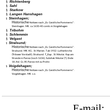
§
Richtenberg
§
Sahl
§
Starkow
§
Langen Hanshagen
Steinhagen;
§
Historische
Notizen nach „Ev. Geistliche Pommerns“:
Steinhagen. MK. ca.1630-40 comb.m.Voigdehagen
§
Tribohm
§
Schlemmin
§
Velgast
Stralsund;
§
Historische
Notizen nach „Ev. Geistliche Pommerns“:
Stralsund. MK: KG:. St.Marien. T ab 1932: Lutherkirche
(Tribseer Vorstadt); Stralsund. T_Kap:. St.Nikolai. Kap am
Strande in Parow (noch 1636); Subdiak.Nikolai (?); Ende
18.Jhd. Gr./Kl.Parow mit zu Prohn
Voigdehagen;
§
Historische
Notizen nach „Ev. Geistliche Pommerns“:
Voigdehagen. MK. s.o.
E-mail: