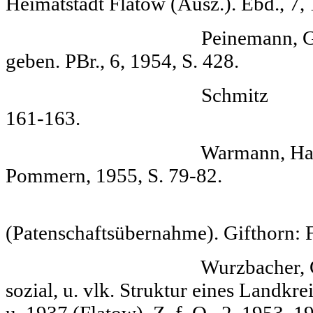
Heimatstadt Flatow (Ausz.). Ebd., 7, 
Peinemann, Georg Fl
geben. PBr., 6, 1954, S. 428.
Schmitz Flatow. D
161-163.
Warmann, Hans Gerd G
Pommern, 1955, S. 79-82.
Heimattreffe
(Patenschaftsüber­nahme). Gifthorn: 
Wurzbacher, Gerhard 
sozial, u. vlk. Struktur eines Landk