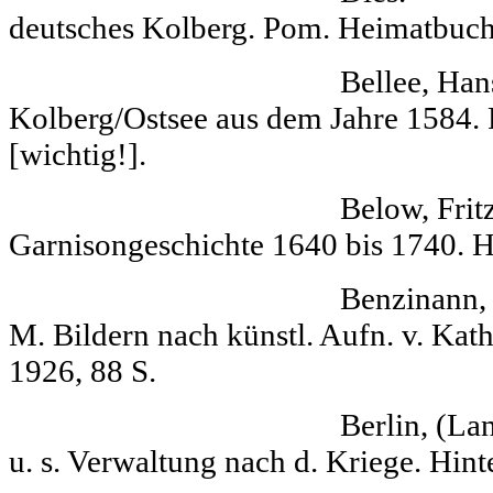
deutsches Kolberg. Pom. Heimatbuch,
Bellee, Hans Ei
Kolberg/Ostsee aus dem Jahre 1584. 
[wichtig!].
Below, Fritz
Garnisongeschichte 1640 bis 1740. Hj
Benzinann, Hans Ko
M. Bildern nach künstl. Aufn. v. Kath
1926, 88 S.
Berlin, (Landrat) D
u. s. Verwaltung nach d. Kriege. Hi