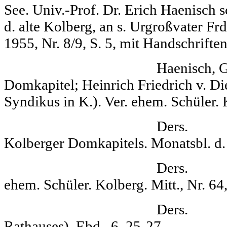
See. Univ.-Prof. Dr. Erich Haenisch s
d. alte Kolberg, an s. Ur­großvater Fr
1955, Nr. 8/9, S. 5, mit Hand­schrift
Haenisch, G(erhard) 
Domkapitel; Heinrich Friedrich v. Di
Syndikus in K.). Ver. ehem. Schüler. 
Ders. Die Ord
Kolberger Dom­kapitels. Monatsbl. d. 
Ders. Aus d. a
ehem. Schüler. Kolberg. Mitt., Nr. 64
Ders. Vor 100
Rathauses). Ebd., 6, 25-27.