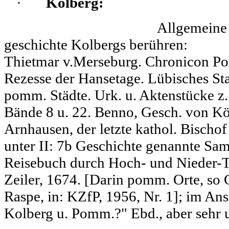
·
Kolberg:
Allgemeine Schriften, di
geschichte Kolbergs
Thietmar v.Merseburg. Chronicon Po
Rezesse der Hansetage. Lübisches St
pomm. Städte. Urk. u. Aktenstücke z. 
Bände 8 u. 22. Benno, Gesch. von Kö
Arnhausen, der letzte kathol. Bisch
unter II: 7b Geschichte genannte Sa
Reisebuch durch Hoch- und Nieder-Te
Zeiler, 1674. [Darin pomm. Orte, so 
Raspe, in: KZfP, 1956, Nr. 1]; im Ans
Kol­berg u. Pomm.?" Ebd., aber sehr 