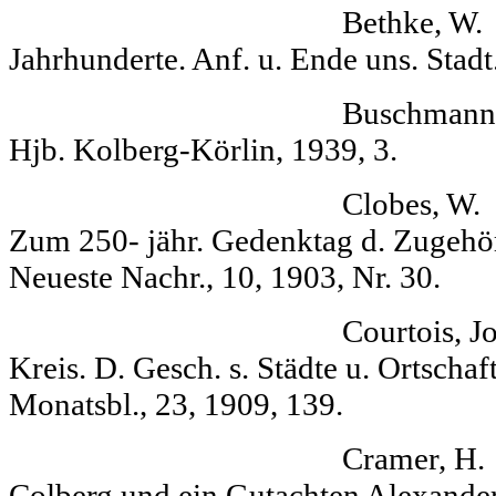
Bethke, W. I
Jahrhunderte. Anf. u. Ende uns. Stadt
Buschmann, (Otto) K
Hjb. Kolberg-Körlin, 1939, 3.
Clobes, W. Unter
Zum 250- jähr. Gedenktag d. Zugehör
Neueste Nachr., 10, 1903, Nr. 30.
Courtois, Johannes
Kreis. D. Gesch. s. Städte u. Ortschaf
Monatsbl., 23, 1909, 139.
Cramer, H. Zur G
Colberg und ein Gutachten Alexande