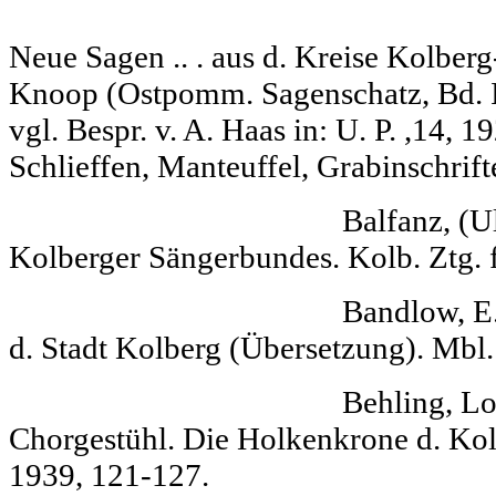
Kolberger 
Neue Sagen .. . aus d. Kreise Kolberg
Knoop (Ostpomm. Sagenschatz, Bd. I
vgl. Bespr. v. A. Haas in: U. P. ,14, 
Schlieffen, Manteuffel, Grabinschrifte
Balfanz, (Ulrich) 
Kolberger Sängerbundes. Kolb. Ztg. f
Bandlow, E. Urku
d. Stadt Kolberg (Übersetzung). Mbl. K
Behling, Lottlis
Chorgestühl. Die Holkenkrone d. Kolb
1939, 121-127.