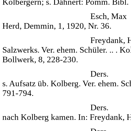
Kolbergern; s. Dähnert: Pomm. Bibl. I
Esch, Max Kol
Herd, Demmin, 1, 1920, Nr. 36.
Freydank, Hanns Zu
Salz­werks. Ver. ehem. Schüler. .. . Ko
Bollwerk, 8, 228-230.
Ders. Adalber
s. Aufsatz üb. Kolberg. Ver. ehem. Sch
791-794.
Ders. Wie die 
nach Kolberg kamen. In: Freydank, Ha